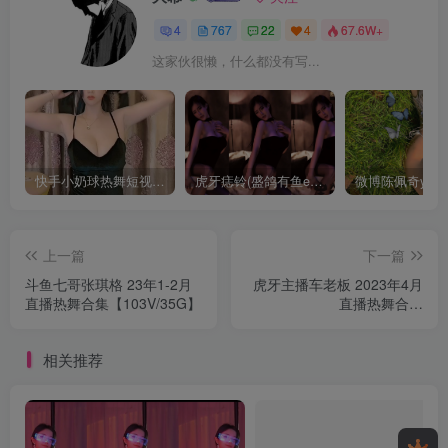
4
767
22
4
67.6W+
这家伙很懒，什么都没有写...
快手小奶球热舞短视频合集+微信私人定制福利视频【114V/6.43G】
虎牙痣铃(盛鸽有鱼er)直播热舞合集 21年12月【64V/11.6G】
上一篇
下一篇
斗鱼七哥张琪格 23年1-2月
虎牙主播车老板 2023年4月
直播热舞合集【103V/35G】
直播热舞合集
【53V/23.9G】
相关推荐