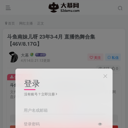
首页
网红主播
正文
斗鱼南妹儿呀 23年3-4月 直播热舞合集
【46V/8.17G】
大幕
关注
私信
4月14日 21:13更新
413
0
付费资源
登录
斗鱼南妹儿呀 23年3-4月 直播热舞合集【46V/8.17G】
文件名：dm0332 解压密码：raeHHm57zkTt 重要提醒：不要在网
没有账号？立即注册
盘内解压
2
用户名或邮箱
￥
1
免费
黄金会员
￥
钻石会员
登录密码