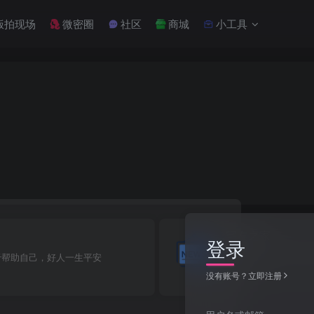
饭拍现场
微密圈
社区
商城
小工具
宅友之家
登录
宅友专属空间，网红
于帮助自己，好人一生平安
习！
没有账号？立即注册
4
89