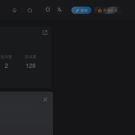
发布
开通会员
版块数
阅读量
2
128
资讯，聊天灌水，交流，学