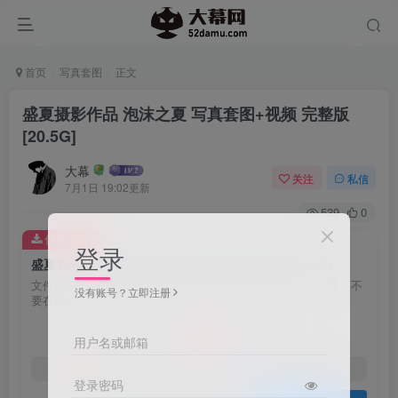
首页
写真套图
正文
盛夏摄影作品 泡沫之夏 写真套图+视频 完整版
[20.5G]
大幕
关注
私信
7月1日 19:02更新
539
0
付费资源
登录
盛夏摄影作品 泡沫之夏 写真套图+视频 完整版 [20.5G]
文件名：dm3071 解压密码：nkvp4p@52damu.com 重要提醒：不
没有账号？立即注册
要在网盘内解压
6
用户名或邮箱
￥
3
免费
黄金会员
￥
钻石会员
登录密码