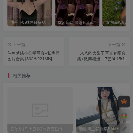
快手小奶球热舞短视频合集+微信私人定制福利视频【114V/6.43G】
虎牙痣铃(盛鸽有鱼er)直播热舞合集 21年12月【64V/11.6G】
上一篇
下一篇
斗鱼梦蝶小公举写真+私房照
一米八的大梨子写真套图合
图片合集 [302P/221MB]
集+微博相册 [17套/4.15G]
相关推荐
云溪溪(岛田云溪)写真套图作品合集【55套/41.9G】