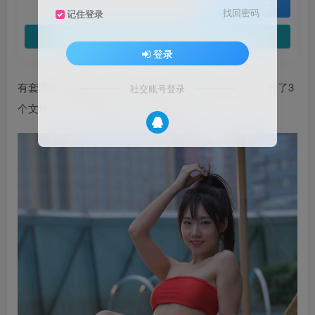
登录购买
找回密码
记住登录
当前链接正常，请放心下载
登录
有套图和视频两部分，总容量20.5G。（照顾手机党，分了3
社交账号登录
个文件，其中1和2是套图，3是视频）