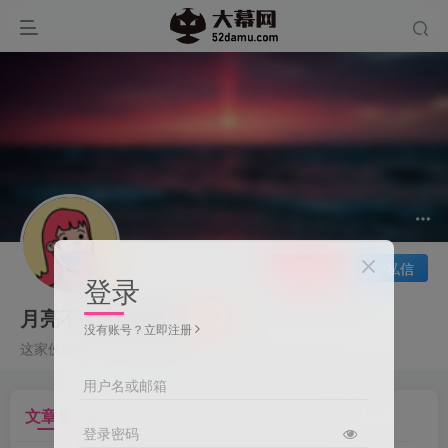
关注
私信
登录
月亮不会奔係而来
没有账号？立即注册
这家伙很懒，什么都没有写...
用户名或邮箱
文章
0
收藏
0
版块
0
帖子
0
粉丝
0
登录密码